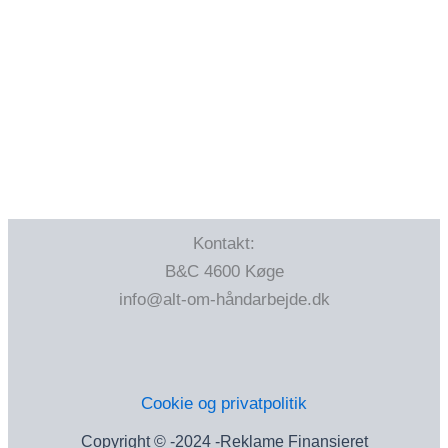
Kontakt:
B&C 4600 Køge
info@alt-om-håndarbejde.dk
Cookie og privatpolitik
Copyright © -2024 -Reklame Finansieret