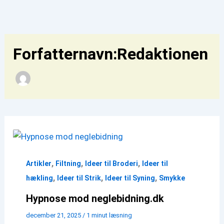
Gå
til
indholdet
Forfatternavn:Redaktionen
,
,
,
Artikler
Filtning
Ideer til Broderi
Ideer til
,
,
,
hækling
Ideer til Strik
Ideer til Syning
Smykke
Hypnose mod neglebidning.dk
december 21, 2025
/
1 minut læsning