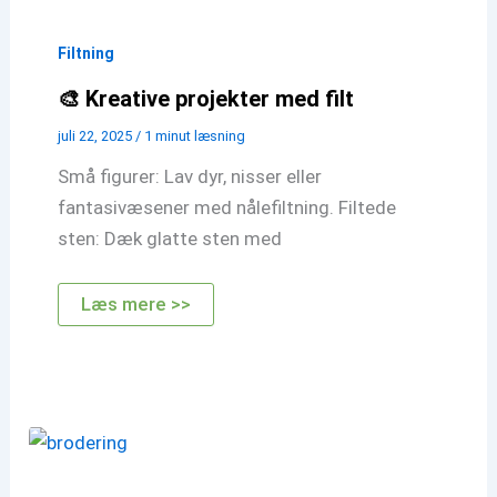
lille
figur
(f.eks.
Filtning
et
dyr
🎨 Kreative projekter med filt
eller
en
nisse)
juli 22, 2025
/
1 minut læsning
Små figurer: Lav dyr, nisser eller
fantasivæsener med nålefiltning. Filtede
sten: Dæk glatte sten med
🎨
Læs mere >>
Kreative
projekter
med
filt