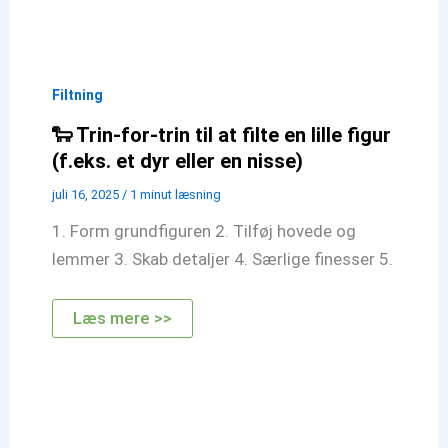
Filtning
🐑 Trin-for-trin til at filte en lille figur
(f.eks. et dyr eller en nisse)
juli 16, 2025
/
1 minut læsning
1. Form grundfiguren 2. Tilføj hovede og
lemmer 3. Skab detaljer 4. Særlige finesser 5.
🐑
Læs mere >>
Trin-
for-
trin
til
at
filte
en