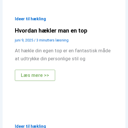
Ideer til hækling
Hvordan hækler man en top
juni 9, 2025
/
3 minutters læsning
At hækle din egen top er en fantastisk måde
at udtrykke din personlige stil og
Hvordan
Læs mere >>
hækler
man
en
top
Ideer til hækling