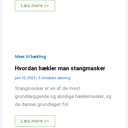
Hvordan
Læs mere >>
hækler
man
bobler
Ideer til hækling
Hvordan hækler man stangmasker
juni 10, 2025
/
3 minutters læsning
Stangmasker er en af de mest
grundlæggende og alsidige hæklemasker, og
de danner grundlaget for
Hvordan
Læs mere >>
hækler