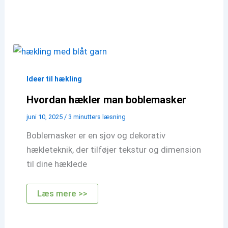
man
stangmasker
Ideer til hækling
Hvordan hækler man boblemasker
juni 10, 2025
/
3 minutters læsning
Boblemasker er en sjov og dekorativ
hækleteknik, der tilføjer tekstur og dimension
til dine hæklede
Hvordan
Læs mere >>
hækler
man
boblemasker