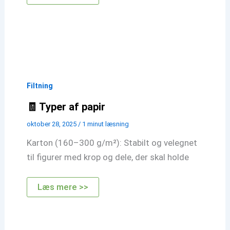
Opskrift:
Filtede
Hjemmesko
Filtning
🧾 Typer af papir
oktober 28, 2025
/
1 minut læsning
Karton (160–300 g/m²): Stabilt og velegnet
til figurer med krop og dele, der skal holde
🧾
Læs mere >>
Typer
af
papir