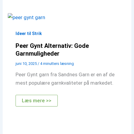
Ideer til Strik
Peer Gynt Alternativ: Gode
Garnmuligheder
juni 10, 2025
/
4 minutters læsning
Peer Gynt garn fra Sandnes Garn er en af de
mest populære garnkvaliteter på markedet.
Peer
Læs mere >>
Gynt
Alternativ:
Gode
Garnmuligheder