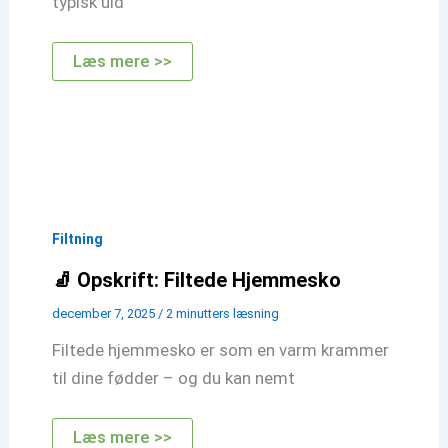
typisk uld
🧺
Læs mere >>
Opskrift:
Filtet
Kurv
i
Uldgarn
Filtning
🧦 Opskrift: Filtede Hjemmesko
december 7, 2025
/
2 minutters læsning
Filtede hjemmesko er som en varm krammer
til dine fødder – og du kan nemt
🧦
Læs mere >>