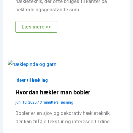
hækleteknik, der ofte bruges til kanter på
beklædningsgenstande som
Hvordan
Læs mere >>
hækler
man
ribkant
Ideer til hækling
Hvordan hækler man bobler
juni 10, 2025
/
3 minutters læsning
Bobler er en sjov og dekorativ hækleteknik,
der kan tilføje tekstur og interesse til dine