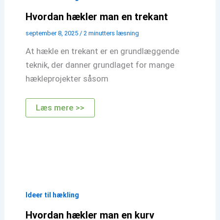
Hvordan hækler man en trekant
september 8, 2025
/
2 minutters læsning
At hækle en trekant er en grundlæggende
teknik, der danner grundlaget for mange
hækleprojekter såsom
Hvordan
Læs mere >>
hækler
man
en
trekant
Ideer til hækling
Hvordan hækler man en kurv