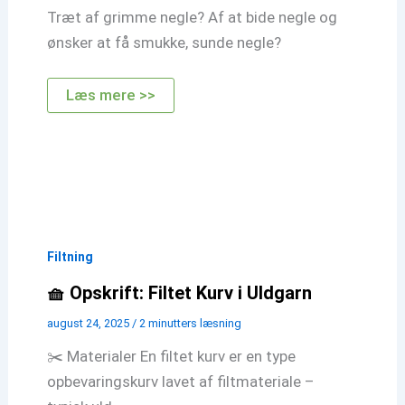
Træt af grimme negle? Af at bide negle og
ønsker at få smukke, sunde negle?
Hypnose
Læs mere >>
mod
neglebidning.dk
Filtning
🧺 Opskrift: Filtet Kurv i Uldgarn
august 24, 2025
/
2 minutters læsning
✂️ Materialer En filtet kurv er en type
opbevaringskurv lavet af filtmateriale –