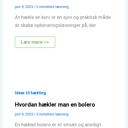
juni 9, 2025
/
3 minutters læsning
At hækle en kurv er en sjov og praktisk måde
at skabe opbevaringsløsninger på, der
Hvordan
Læs mere >>
hækler
man
en
kurv
Ideer til hækling
Hvordan hækler man en bolero
juni 9, 2025
/
3 minutters læsning
En hæklet bolero er et smukt og alsidigt