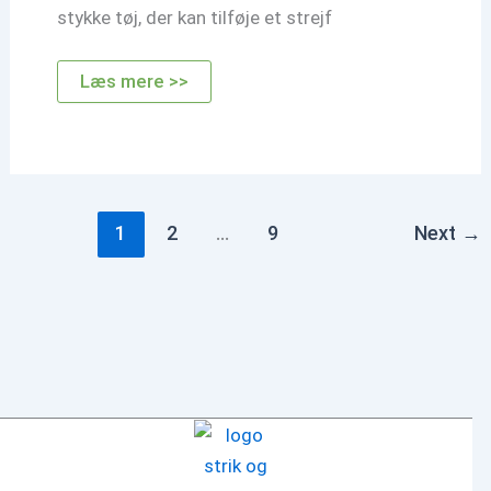
stykke tøj, der kan tilføje et strejf
Hvordan
Læs mere >>
hækler
man
en
bolero
1
2
…
9
Next
→