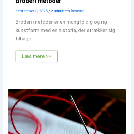
Broderi metoder
september 8, 2025
/
2 minutters læsning
Broderi metoder er en mangfoldig og rig
kunstform med en historie, der strækker sig
tilbage
Broderi
Læs mere >>
metoder