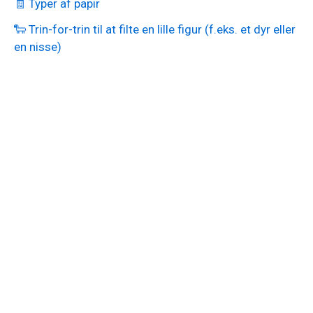
🧾 Typer af papir
🐑 Trin-for-trin til at filte en lille figur (f.eks. et dyr eller
en nisse)