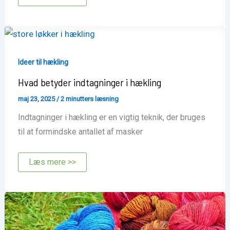
hækler
man
en
bolero
Ideer til hækling
Hvad betyder indtagninger i hækling
maj 23, 2025
/
2 minutters læsning
Indtagninger i hækling er en vigtig teknik, der bruges
til at formindske antallet af masker
Hvad
Læs mere >>
betyder
indtagninger
i
hækling