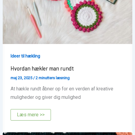
Ideer til hækling
Hvordan hækler man rundt
maj 23, 2025
/
2 minutters læsning
At hækle rundt åbner op for en verden af kreative
muligheder og giver dig mulighed
Hvordan
Læs mere >>
hækler
man
rundt