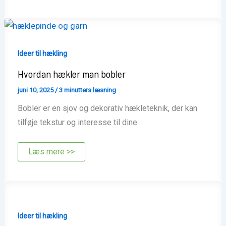
man
ribkant
Ideer til hækling
Hvordan hækler man bobler
juni 10, 2025
/
3 minutters læsning
Bobler er en sjov og dekorativ hækleteknik, der kan
tilføje tekstur og interesse til dine
Hvordan
Læs mere >>
hækler
man
bobler
Ideer til hækling