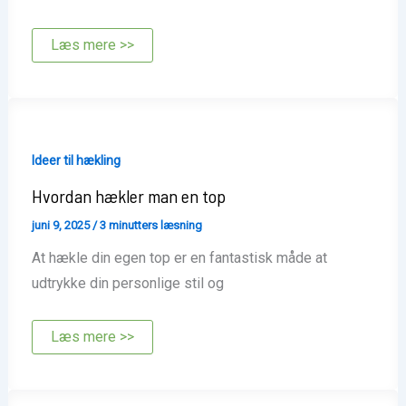
Hvordan
Læs mere >>
hækler
man
boblemasker
Ideer til hækling
Hvordan hækler man en top
juni 9, 2025
/
3 minutters læsning
At hækle din egen top er en fantastisk måde at
udtrykke din personlige stil og
Hvordan
Læs mere >>
hækler
man
en
top