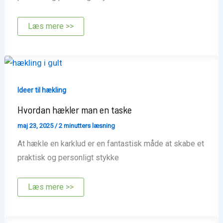
Hvordan
Læs mere >>
hækler
man
en
karklud
Ideer til hækling
Hvordan hækler man en taske
maj 23, 2025
/
2 minutters læsning
At hækle en karklud er en fantastisk måde at skabe et
praktisk og personligt stykke
Hvordan
Læs mere >>
hækler
man
en
taske