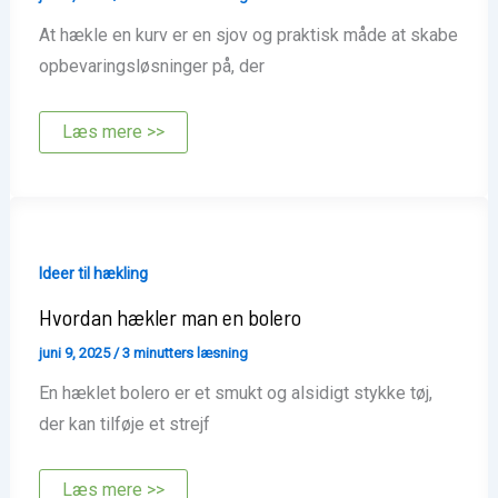
At hækle en kurv er en sjov og praktisk måde at skabe
opbevaringsløsninger på, der
Hvordan
Læs mere >>
hækler
man
en
kurv
Ideer til hækling
Hvordan hækler man en bolero
juni 9, 2025
/
3 minutters læsning
En hæklet bolero er et smukt og alsidigt stykke tøj,
der kan tilføje et strejf
Hvordan
Læs mere >>