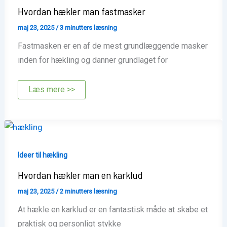
Hvordan hækler man fastmasker
maj 23, 2025
/
3 minutters læsning
Fastmasken er en af de mest grundlæggende masker
inden for hækling og danner grundlaget for
Hvordan
Læs mere >>
hækler
man
fastmasker
Ideer til hækling
Hvordan hækler man en karklud
maj 23, 2025
/
2 minutters læsning
At hækle en karklud er en fantastisk måde at skabe et
praktisk og personligt stykke