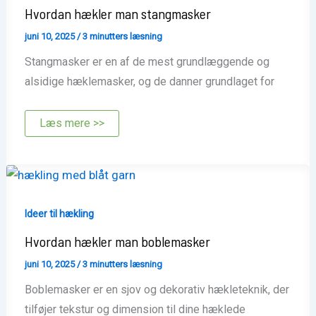
Hvordan hækler man stangmasker
juni 10, 2025
/
3 minutters læsning
Stangmasker er en af de mest grundlæggende og
alsidige hæklemasker, og de danner grundlaget for
Hvordan
Læs mere >>
hækler
man
stangmasker
Ideer til hækling
Hvordan hækler man boblemasker
juni 10, 2025
/
3 minutters læsning
Boblemasker er en sjov og dekorativ hækleteknik, der
tilføjer tekstur og dimension til dine hæklede