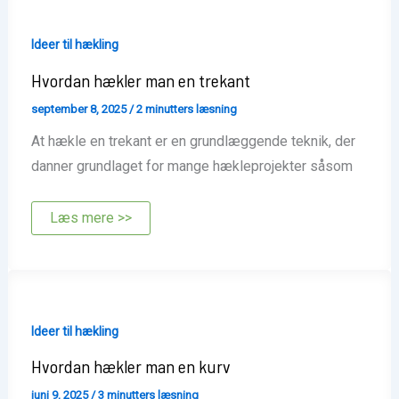
Ideer til hækling
Hvordan hækler man en trekant
september 8, 2025
/
2 minutters læsning
At hækle en trekant er en grundlæggende teknik, der
danner grundlaget for mange hækleprojekter såsom
Hvordan
Læs mere >>
hækler
man
en
trekant
Ideer til hækling
Hvordan hækler man en kurv
juni 9, 2025
/
3 minutters læsning