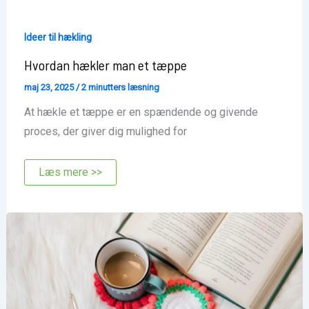
Ideer til hækling
Hvordan hækler man et tæppe
maj 23, 2025
/
2 minutters læsning
At hækle et tæppe er en spændende og givende
proces, der giver dig mulighed for
Hvordan
Læs mere >>
hækler
man
et
tæppe