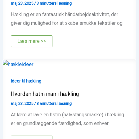
maj 23, 2025
/
3 minutters læsning
Hækling er en fantastisk håndarbejdsaktivitet, der
giver dig mulighed for at skabe smukke tekstiler og
Hvordan
Læs mere >>
starter
man
med
at
hækle
Ideer til hækling
Hvordan hstm man i hækling
maj 23, 2025
/
3 minutters læsning
At lære at lave en hstm (halvstangsmaske) i hækling
er en grundlæggende færdighed, som enhver