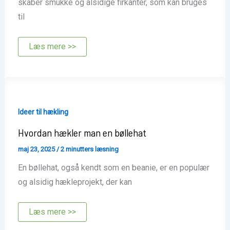
skaber smukke og alsidige firkanter, som kan bruges
til
Hvordan
Læs mere >>
hækler
man
oldemorfirkanter
Ideer til hækling
Hvordan hækler man en bøllehat
maj 23, 2025
/
2 minutters læsning
En bøllehat, også kendt som en beanie, er en populær
og alsidig hækleprojekt, der kan
Hvordan
Læs mere >>
hækler
man