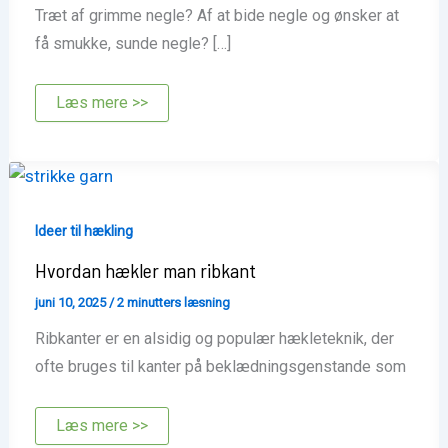
Træt af grimme negle? Af at bide negle og ønsker at
få smukke, sunde negle? […]
Hypnose
Læs mere >>
mod
neglebidning.dk
Ideer til hækling
Hvordan hækler man ribkant
juni 10, 2025
/
2 minutters læsning
Ribkanter er en alsidig og populær hækleteknik, der
ofte bruges til kanter på beklædningsgenstande som
Hvordan
Læs mere >>
hækler