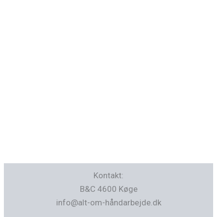
Kontakt:
B&C 4600 Køge
info@alt-om-håndarbejde.dk