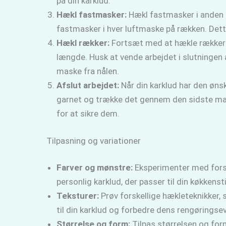
på din karklud.
Hækl fastmasker:
Hækl fastmasker i anden 
fastmasker i hver luftmaske på rækken. Dette
Hækl rækker:
Fortsæt med at hækle rækker a
længde. Husk at vende arbejdet i slutningen
maske fra nålen.
Afslut arbejdet:
Når din karklud har den ønsk
garnet og trække det gennem den sidste mask
for at sikre dem.
Tilpasning og variationer
Farver og mønstre:
Eksperimenter med forsk
personlig karklud, der passer til din køkkensti
Teksturer:
Prøv forskellige hækleteknikker, s
til din karklud og forbedre dens rengøringse
Størrelse og form:
Tilpas størrelsen og form