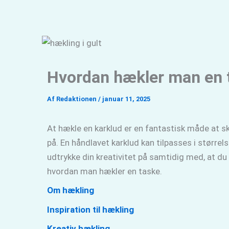
Gå
til
indholdet
Hvordan hækler man en 
Af
Redaktionen
/
januar 11, 2025
At hækle en karklud er en fantastisk måde at s
på. En håndlavet karklud kan tilpasses i størrel
udtrykke din kreativitet på samtidig med, at du s
hvordan man hækler en taske.
Om hækling
Inspiration til hækling
Kreativ hækling