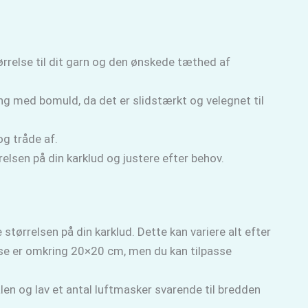
relse til dit garn og den ønskede tæthed af
ng med bomuld, da det er slidstærkt og velegnet til
og tråde af.
elsen på din karklud og justere efter behov.
ørrelsen på din karklud. Dette kan variere alt efter
lse er omkring 20×20 cm, men du kan tilpasse
en og lav et antal luftmasker svarende til bredden