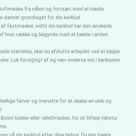
luftmaske fra nålen og fortsæt med at hækle
 danner grundlaget for din karklud.
f fastmasker, indtil din karklud har den ønskede
 af hver række og begynde med at hækle i anden
ede størrelse, skal du afslutte arbejdet ved at klippe
e. Luk forsigtigt af og væv enderne ind i karkluden
ellige farver og mønstre for at skabe en unik og
l.
åsom bobler eller reliefmasker, for at tilføje tekstur
vne.
en på din karklud efter dine behov. Du kan hækle