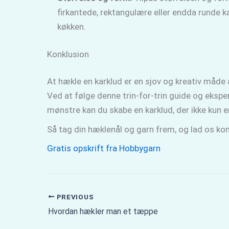
firkantede, rektangulære eller endda runde kar
køkken.
Konklusion
At hækle en karklud er en sjov og kreativ måde at
Ved at følge denne trin-for-trin guide og ekspe
mønstre kan du skabe en karklud, der ikke kun e
Så tag din hæklenål og garn frem, og lad os k
Gratis opskrift fra Hobbygarn
PREVIOUS
Hvordan hækler man et tæppe