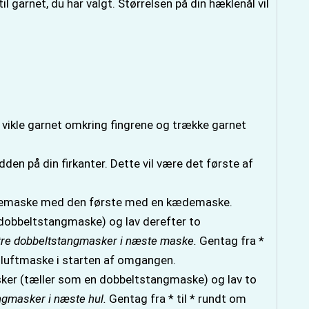
l garnet, du har valgt. Størrelsen på din hæklenål vil
t vikle garnet omkring fingrene og trække garnet
den på din firkanter. Dette vil være det første af
kædemaske med den første med en kædemaske.
 dobbeltstangmaske) og lav derefter to
 tre dobbeltstangmasker i næste maske.
Gentag fra *
 luftmaske i starten af omgangen.
asker (tæller som en dobbeltstangmaske) og lav to
ngmasker i næste hul.
Gentag fra * til * rundt om