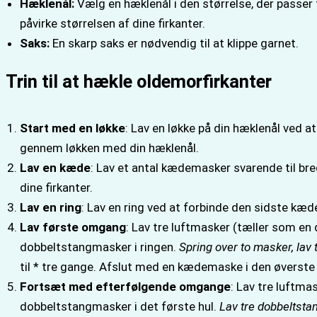
Hæklenål:
Vælg en hæklenål i den størrelse, der passer ti
påvirke størrelsen af dine firkanter.
Saks:
En skarp saks er nødvendig til at klippe garnet.
Trin til at hækle oldemorfirkanter
Start med en løkke
: Lav en løkke på din hæklenål ved a
gennem løkken med din hæklenål.
Lav en kæde
: Lav et antal kædemasker svarende til bred
dine firkanter.
Lav en ring
: Lav en ring ved at forbinde den sidste 
Lav første omgang
: Lav tre luftmasker (tæller som en
dobbeltstangmasker i ringen.
Spring over to masker, lav
til * tre gange. Afslut med en kædemaske i den øverste
Fortsæt med efterfølgende omgange
: Lav tre luftm
dobbeltstangmasker i det første hul.
Lav tre dobbeltsta