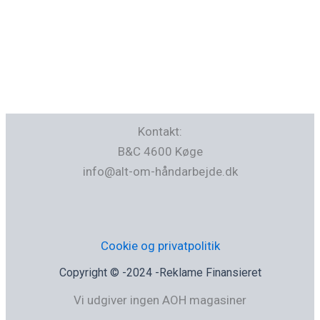
Kontakt:
B&C 4600 Køge
info@alt-om-håndarbejde.dk
Cookie og privatpolitik
Copyright © -2024 -Reklame Finansieret
Vi udgiver ingen AOH magasiner