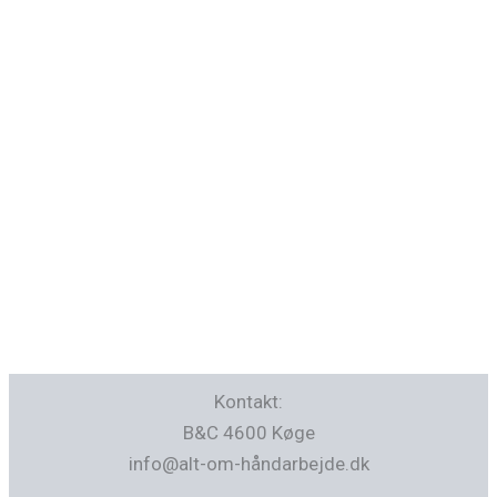
Kontakt:
B&C 4600 Køge
info@alt-om-håndarbejde.dk