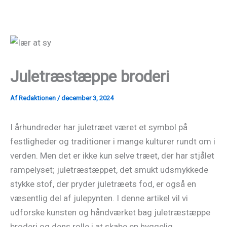
Gå
til
indholdet
Juletræstæppe broderi
Af
Redaktionen
/
december 3, 2024
I århundreder har juletræet været et symbol på
festligheder og traditioner i mange kulturer rundt om i
verden. Men det er ikke kun selve træet, der har stjålet
rampelyset; juletræstæppet, det smukt udsmykkede
stykke stof, der pryder juletræets fod, er også en
væsentlig del af julepynten. I denne artikel vil vi
udforske kunsten og håndværket bag juletræstæppe
broderi og dens rolle i at skabe en hyggelig