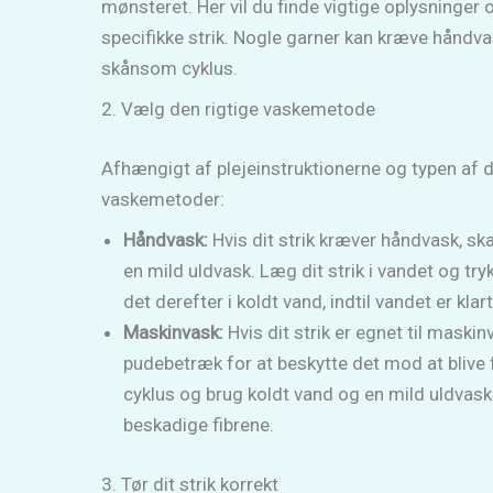
mønsteret. Her vil du finde vigtige oplysninger o
specifikke strik. Nogle garner kan kræve håndv
skånsom cyklus.
2. Vælg den rigtige vaskemetode
Afhængigt af plejeinstruktionerne og typen af ​​d
vaskemetoder:
Håndvask:
Hvis dit strik kræver håndvask, ska
en mild uldvask. Læg dit strik i vandet og tryk
det derefter i koldt vand, indtil vandet er klart
Maskinvask:
Hvis dit strik er egnet til maskin
pudebetræk for at beskytte det mod at blive
cyklus og brug koldt vand og en mild uldvask
beskadige fibrene.
3. Tør dit strik korrekt