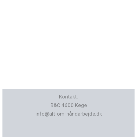
Kontakt:
B&C 4600 Køge
info@alt-om-håndarbejde.dk