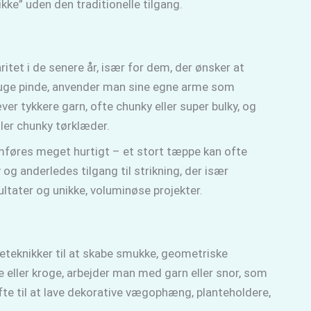
kke” uden den traditionelle tilgang.
ritet i de senere år, især for dem, der ønsker at
 bruge pinde, anvender man sine egne arme som
er tykkere garn, ofte chunky eller super bulky, og
ller chunky tørklæder.
mføres meget hurtigt – et stort tæppe kan ofte
 og anderledes tilgang til strikning, der især
sultater og unikke, voluminøse projekter.
eteknikker til at skabe smukke, geometriske
e eller kroge, arbejder man med garn eller snor, som
e til at lave dekorative vægophæng, planteholdere,