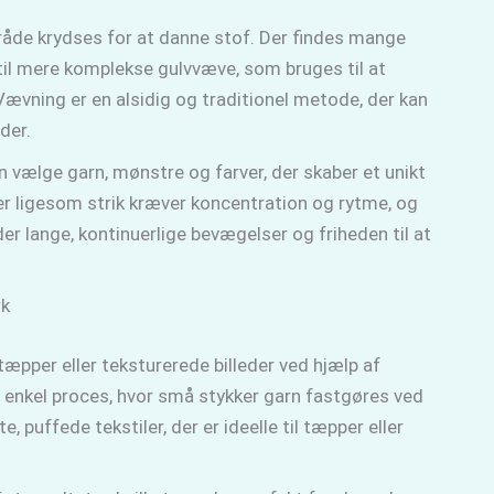
tråde krydses for at danne stof. Der findes mange
til mere komplekse gulvvæve, som bruges til at
 Vævning er en alsidig og traditionel metode, der kan
der.
n vælge garn, mønstre og farver, der skaber et unikt
r ligesom strik kræver koncentration og rytme, og
er lange, kontinuerlige bevægelser og friheden til at
rk
 tæpper eller teksturerede billeder ved hjælp af
n enkel proces, hvor små stykker garn fastgøres ved
, puffede tekstiler, der er ideelle til tæpper eller