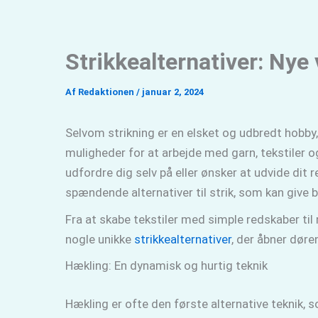
Gå
til
indholdet
Strikkealternativer: Nye 
Af
Redaktionen
/
januar 2, 2024
Selvom strikning er en elsket og udbredt hobby,
muligheder for at arbejde med garn, tekstiler o
udfordre dig selv på eller ønsker at udvide dit r
spændende alternativer til strik, som kan give 
Fra at skabe tekstiler med simple redskaber til
nogle unikke
strikkealternativer
, der åbner døren 
Hækling: En dynamisk og hurtig teknik
Hækling er ofte den første alternative teknik, s