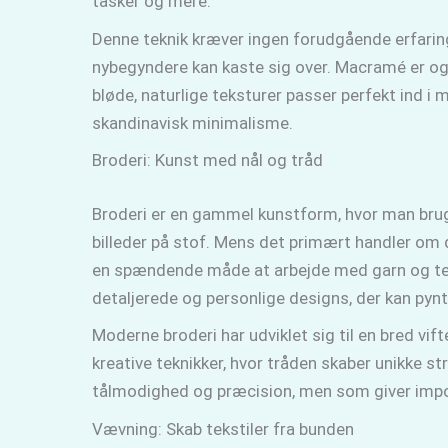
tasker og mere.
Denne teknik kræver ingen forudgående erfaring
nybegyndere kan kaste sig over. Macramé er ogs
bløde, naturlige teksturer passer perfekt ind i
skandinavisk minimalisme.
Broderi: Kunst med nål og tråd
Broderi er en gammel kunstform, hvor man bruger
billeder på stof. Mens det primært handler om d
en spændende måde at arbejde med garn og teks
detaljerede og personlige designs, der kan pynte p
Moderne broderi har udviklet sig til en bred vifte
kreative teknikker, hvor tråden skaber unikke str
tålmodighed og præcision, men som giver impo
Vævning: Skab tekstiler fra bunden