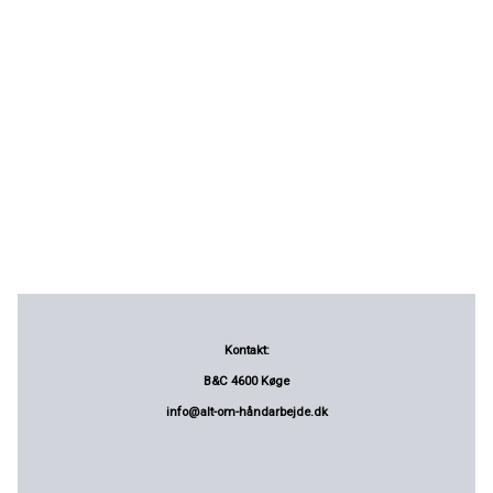
Kontakt:
B&C 4600 Køge
info@alt-om-håndarbejde.dk