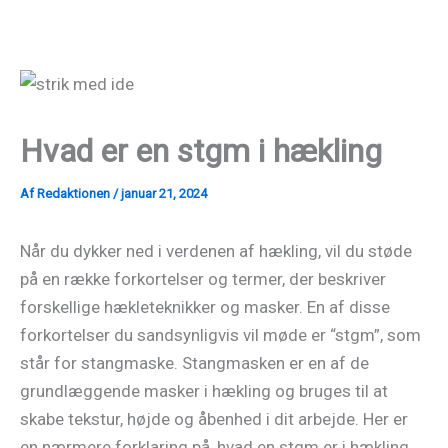
Gå
til
indholdet
Hvad er en stgm i hækling
Af
Redaktionen
/
januar 21, 2024
Når du dykker ned i verdenen af hækling, vil du støde
på en række forkortelser og termer, der beskriver
forskellige hækleteknikker og masker. En af disse
forkortelser du sandsynligvis vil møde er “stgm”, som
står for stangmaske. Stangmasken er en af de
grundlæggende masker i hækling og bruges til at
skabe tekstur, højde og åbenhed i dit arbejde. Her er
en nærmere forklaring på, hvad en stgm er i hækling.