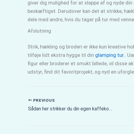
giver dig mulighed for at slappe af og nyde din
beskæftiget. Derudover kan det at strikke, hækl
dele med andre, hvis du tager på tur med venner
Afslutning
Strik, hækling og broderi er ikke kun kreative 
tilføje lidt ekstra hygge til din
glamping tur..
Uan
figur eller broderer et smukt billede, vil disse a
udstyr, find dit favoritprojekt, og nyd en uforgle
PREVIOUS
Sådan her strikker du din egen kaffekopholder: En trin-for-trin guide