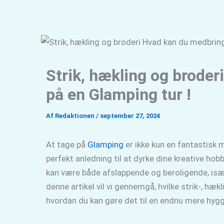
Gå
til
indholdet
Strik, hækling og broder
på en Glamping tur !
Af
Redaktionen
/
september 27, 2024
At tage på
G
lamping
er ikke kun en fantastisk
perfekt anledning til at dyrke dine kreative hob
kan være både afslappende og beroligende, især 
denne artikel vil vi gennemgå, hvilke strik-, hæ
hvordan du kan gøre det til en endnu mere hygg